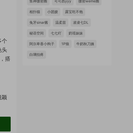
鱼神微密圈
可可西yyy
微密weme圈
相扑猫
小团嫂
露宝吃不饱
兔牙sinar酱
温柔苗
凌凌七DL
秘语空间
七七吖
奶瑶妹妹
多个
阿尔卑香小狗子
1P狼
牛奶秋刀姨
色头
白璃怕疼
白，搭
脱颖