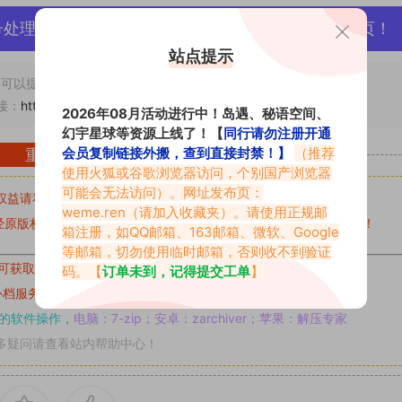
号处理，素材资源无露点、需求请绕道，关闭本站网页！
站点提示
可以提交工单处理。
接：
https://vmiba.top/8675.html
2026年08月活动进行中！岛遇、秘语空间、
幻宇星球等资源上线了！【
同行请勿注册开通
会员复制链接外搬，查到直接封禁！】
（推荐
重要声明
使用火狐或谷歌浏览器访问，个别国产浏览器
可能会无法访问）。网址发布页：
权益请私信留言
收到留言后，我们会第一时间进行审核后删除。
weme.ren
（请加入收藏夹）。请使用正规邮
原版权作者许可,禁止用于任何商业途径！请在下载24小时内删除！
箱注册，如QQ邮箱、163邮箱、微软、Google
等邮箱，切勿使用临时邮箱，否则收不到验证
可获取的素材，建议升级
对应的VIP。
码。【
订单未到，记得提交工单
】
补档服务
“
均有备份
”，
素材以主流网盘分享。
的软件操作，
电脑：7-zip；安卓：zarchiver；苹果：解压专家
多疑问请查看站内帮助中心！