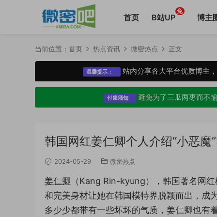
免
首页
B站UP
博主
当前位置：
首页
热点资讯
微密热点
正文
站内分享各大平台优质博主
温馨提示：
避免为了三瓜两枣而不
付废须知
韩国网红姜仁卿个人介绍“小恶魔
2024-05-29
微密热点
姜仁卿
（Kang Rin-kyung），韩国著名
和完美身材让她在韩国模特界脱颖而出，成
多少少都带有一些坏坏的气质，姜仁卿也有着