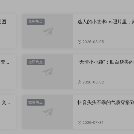
品图
迷人的小艾琳ins照片里，
微密热点
着多少不为人知的小心思
2026-08-05
Q套
“无情小小颖”：肤白貌美的
微密热点
姿兰”眼眸，微密圈里的视
盛宴
2026-08-02
，突然
抖音头头不乖的气质穿搭
微密热点
有多绝？看完想照搬整套
2026-07-31