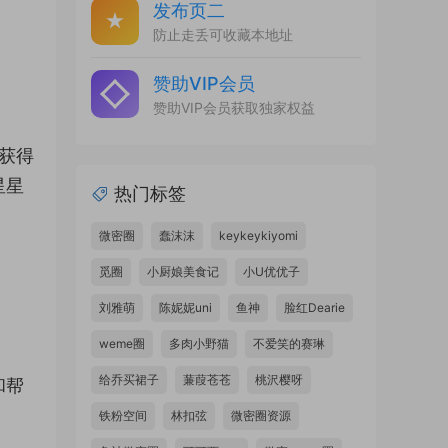
发布页二
防止走丢可收藏本地址
赞助VIP会员
赞助VIP会员获取独家权益
并获得
星星
热门标签
微密圈
蠢沫沫
keykeykiyomi
觅圈
小厨娘美食记
小U优优子
刘雅萌
陈妮妮uni
鱼神
脸红Dearie
weme圈
多肉小野猫
不爱笑的赛琳
给乔买裙子
蒹葭苍苍
桃沢樱呀
和帮
铁粉空间
林扣弦
微密圈资源