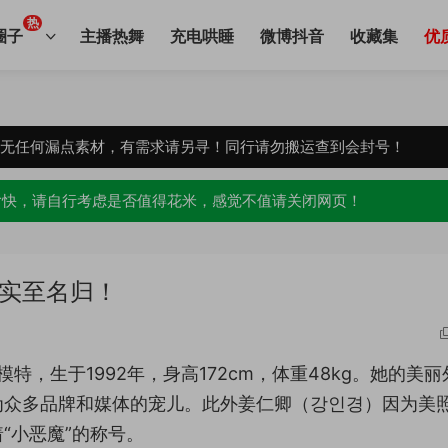
热
圈子
主播热舞
充电哄睡
微博抖音
收藏集
优
，无任何漏点素材，有需求请另寻！同行请勿搬运查到会封号！
愉快，请自行考虑是否值得花米，感觉不值请关闭网页！
”实至名归！
网红模特，生于1992年，身高172cm，体重48kg。她的美
为众多品牌和媒体的宠儿。此外姜仁卿（강인경）因为美
“小恶魔”的称号。