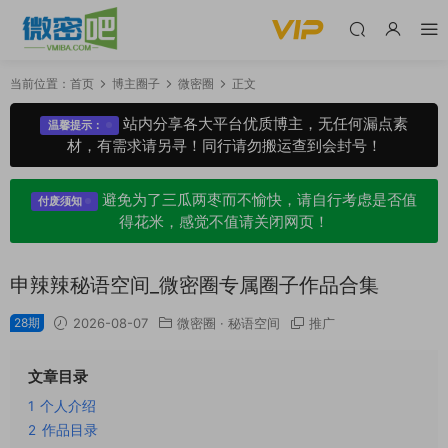
当前位置：
首页
博主圈子
微密圈
正文
站内分享各大平台优质博主，无任何漏点素
温馨提示：
材，有需求请另寻！同行请勿搬运查到会封号！
避免为了三瓜两枣而不愉快，请自行考虑是否值
付废须知
得花米，感觉不值请关闭网页！
申辣辣秘语空间_微密圈专属圈子作品合集
28期
2026-08-07
微密圈
·
秘语空间
推广
文章目录
1
个人介绍
2
作品目录