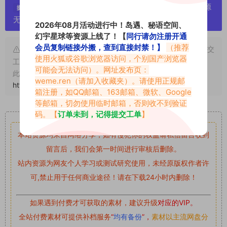
严禁搬运资源链接，一经发现封号处理，素材资源
提示：
无露点、需求请绕道，关闭本站网页！
2026年08月活动进行中！岛遇、秘语空间、
幻宇星球等资源上线了！【
同行请勿注册开通
会员复制链接外搬，查到直接封禁！】
（推荐
申明：本文资源均来源网友分享，若侵犯了您的权限可以提交
使用火狐或谷歌浏览器访问，个别国产浏览器
工单处理。
可能会无法访问）。网址发布页：
此外本文章皆属于原创文章，转载请注明出处！原文链接：
weme.ren
（请加入收藏夹）。请使用正规邮
https://vmiba.top/8693.html
箱注册，如QQ邮箱、163邮箱、微软、Google
等邮箱，切勿使用临时邮箱，否则收不到验证
重要声明
码。【
订单未到，记得提交工单
】
本站资源均来自网络分享，如有侵犯你的权益请私信留言
收到
留言后，我们会第一时间进行审核后删除。
站内资源为网友个人学习或测试研究使用，未经原版权作者许
可,禁止用于任何商业途径！请在下载24小时内删除！
如果遇到付费才可获取的素材，建议升级
对应的VIP。
全站付费素材可提供补档服务
“
均有备份
”，
素材以主流网盘分