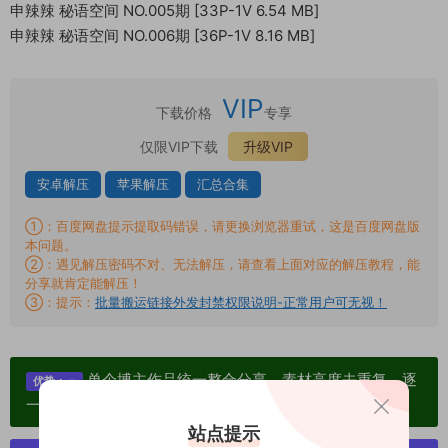
申辣辣 秘语空间 NO.005期 [33P-1V 6.54 MB]
申辣辣 秘语空间 NO.006期 [36P-1V 8.16 MB]
VIP
下载价格
专享
仅限VIP下载
升级VIP
安卓解压
苹果解压
汇总合集
①：百度网盘提示提取码错误，请更换浏览器重试，这是百度网盘版
本问题。
②：遇见解压密码不对、无法解压，请查看上面对应的解压教程，能
分享就肯定能解压！
③：提示：
批量搬运链接外发封禁权限说明-正常用户可无视！
单个博主作品统一整合分享、素材高度去重复、逐
优势：
一归档方便收藏！
站点提示