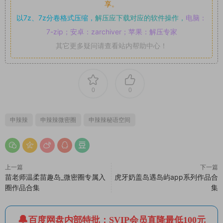
享。
以7z、7z分卷格式压缩，
解压应下载对应的软件操作，
电脑：
7-zip；安卓：zarchiver；苹果：解压专家
其它更多疑问请查看站内帮助中心！
0
0
申辣辣
申辣辣微密圈
申辣辣秘语空间
上一篇
下一篇
苗老师温柔苗趣岛_微密圈专属入
虎牙奶盖岛遇岛屿app系列作品合
圈作品合集
集
百度网盘内部特批：SVIP会员直降最低100元