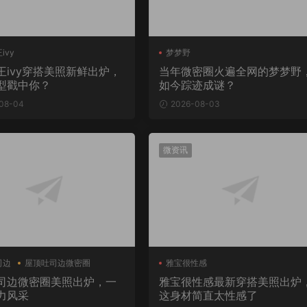
ivy
梦梦野
王ivy穿搭美照新鲜出炉，
当年微密圈火遍全网的梦梦野
型戳中你？
如今踪迹成谜？
08-04
2026-08-03
微资讯
司边
屋顶吐司边微密圈
雅宝很性感
司边微密圈美照出炉，一
雅宝很性感最新穿搭美照出炉
力风采
这身材简直太性感了