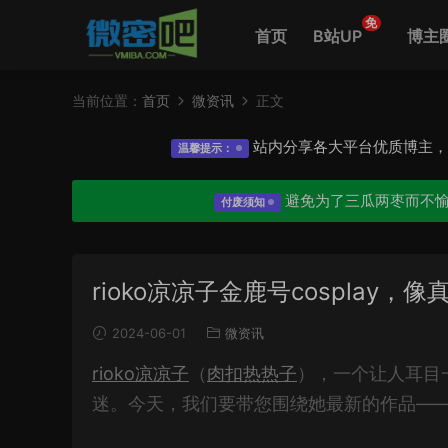
免
首页
B站UP
博主
当前位置：
首页
微资讯
正文
站内分享各大平台优质博主
温馨提示：
避免为了三瓜两枣而不
付废须知
rioko凉凉子金鹿号cosplay
2024-06-01
微资讯
rioko凉凉子
（
肉扣热热子
），一个让人耳目一
迷。今天，我们要带您围绕她最新的作品—