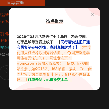
重要声明
权益请私信留言
收到留言后，我们会第一时间进行审核后删除。
站点提示
原版权作者许可,禁止用于任何商业途径！请在下载24小时内删除！
可获取的素材，建议升级
对应的VIP。
2026年08月活动进行中！岛遇、秘语空间、
补档服务
“
均有备份
”，
素材以主流网盘分享。
幻宇星球等资源上线了！【
同行请勿注册开通
会员复制链接外搬，查到直接封禁！】
（推荐
的软件操作，
电脑：7-zip；安卓：zarchiver；苹果：解压专家
使用火狐或谷歌浏览器访问，个别国产浏览器
多疑问请查看站内帮助中心！
可能会无法访问）。网址发布页：
weme.ren
（请加入收藏夹）。请使用正规邮
箱注册，如QQ邮箱、163邮箱、微软、Google
等邮箱，切勿使用临时邮箱，否则收不到验证
0
0
码。【
订单未到，记得提交工单
】