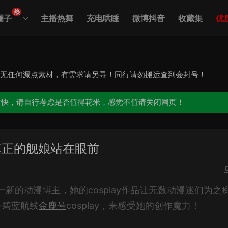
热
圈子
主播热舞
充电哄睡
微博抖音
收藏集
优
，无任何漏点素材，有需求请另寻！同行请勿搬运查到会封号！
愉快，请自行考虑是否值得花米，感觉不值请关闭网页！
，像真正的舰娘站在眼前
新的动漫博主，她的cosplay作品让无数动漫迷们为之
—碧蓝航线
金鹿号
cosplay，来感受她的创作魔力！