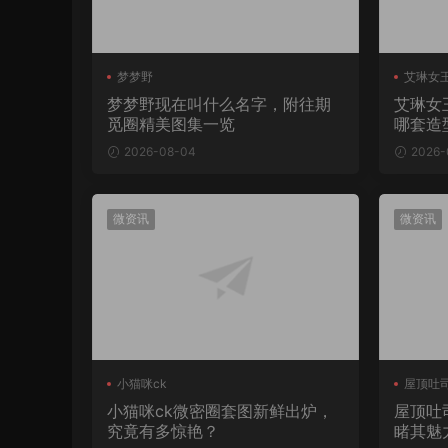
梦梦野
艾琳女王
梦梦野现在叫什么名字，附往期
艾琳女
觅圈精美图集一览
哪套造
2026-08-04
2026-
微资讯
微资讯
小猫咪ck
屋顶吐
小猫咪ck微密圈套图新鲜出炉，
屋顶吐
究竟有多惊艳？
睹其魅