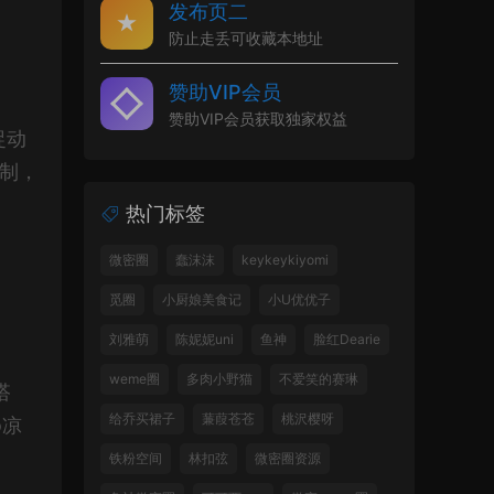
发布页二
防止走丢可收藏本地址
赞助VIP会员
赞助VIP会员获取独家权益
捉动
复制，
热门标签
微密圈
蠢沫沫
keykeykiyomi
觅圈
小厨娘美食记
小U优优子
刘雅萌
陈妮妮uni
鱼神
脸红Dearie
weme圈
多肉小野猫
不爱笑的赛琳
搭
给乔买裙子
蒹葭苍苍
桃沢樱呀
o凉
铁粉空间
林扣弦
微密圈资源