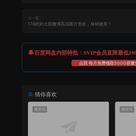
上一篇
178的刘太阳微博高清图片赏析，身材健美！
百度网盘内部特批：SVIP会员直降最低10
点我 每月免费领取500G容量
猜你喜欢
微资讯
微资讯