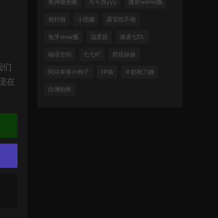
鱼神微密圈
可可西yyy
微密weme圈
相扑猫
小团嫂
露宝吃不饱
兔牙sinar酱
温柔苗
凌凌七DL
秘语空间
七七吖
奶瑶妹妹
我们
阿尔卑香小狗子
1P狼
牛奶秋刀姨
现在
白璃怕疼