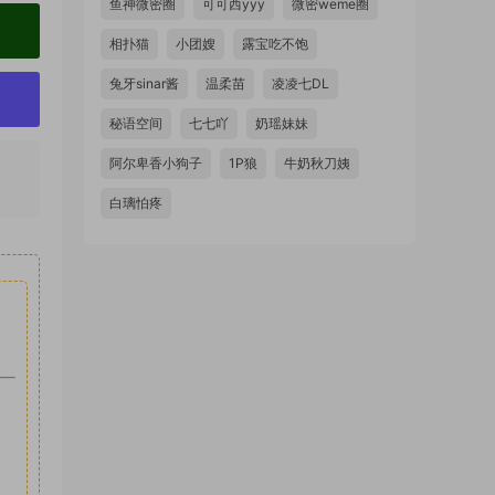
鱼神微密圈
可可西yyy
微密weme圈
相扑猫
小团嫂
露宝吃不饱
兔牙sinar酱
温柔苗
凌凌七DL
秘语空间
七七吖
奶瑶妹妹
阿尔卑香小狗子
1P狼
牛奶秋刀姨
白璃怕疼