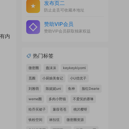
发布页二
防止走丢可收藏本地址
赞助VIP会员
赞助VIP会员获取独家权益
有内
热门标签
微密圈
蠢沫沫
keykeykiyomi
觅圈
小厨娘美食记
小U优优子
刘雅萌
陈妮妮uni
鱼神
脸红Dearie
weme圈
多肉小野猫
不爱笑的赛琳
给乔买裙子
蒹葭苍苍
桃沢樱呀
铁粉空间
林扣弦
微密圈资源