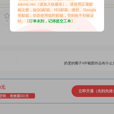
weme.ren
（请加入收藏夹）。请使用正规邮
箱注册，如QQ邮箱、163邮箱、微软、Google
等邮箱，切勿使用临时邮箱，否则收不到验证
码。【
订单未到，记得提交工单
】
0
1
奶雯的圈子VIP截图作品有什么
0元
立即开通（先到先得
空间，有效期30天