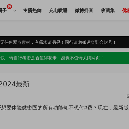
热
圈子
主播热舞
充电哄睡
微博抖音
收藏集
优
，无任何漏点素材，有需求请另寻！同行请勿搬运查到会封号！
愉快，请自行考虑是否值得花米，感觉不值请关闭网页！
024最新
否想要体验微密圈的所有功能却不想付#费？现在，最新版