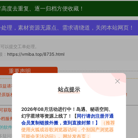
材高度去重复、逐一归档方便收藏！
号处理，素材资源无露点、需求请绕道，关闭本站网页！
可以提交工单处理。
接：
https://vmiba.top/8735.html
重要声明
权益请私信留言
收到留言后，我们会第一时间进行审核后删除。
站点提示
原版权作者许可,禁止用于任何商业途径！请在下载24小时内删除！
2026年08月活动进行中！岛遇、秘语空间、
可获取的素材，建议升级
对应的VIP。
幻宇星球等资源上线了！【
同行请勿注册开通
补档服务
“
均有备份
”，
素材以主流网盘分享。
会员复制链接外搬，查到直接封禁！】
（推荐
的软件操作，
电脑：7-zip；安卓：zarchiver；苹果：解压专家
使用火狐或谷歌浏览器访问，个别国产浏览器
多疑问请查看站内帮助中心！
可能会无法访问）。网址发布页：