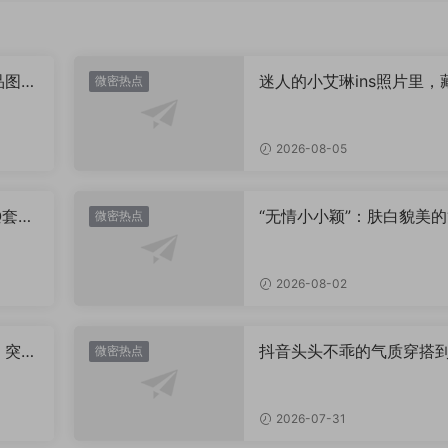
品图
迷人的小艾琳ins照片里，
微密热点
着多少不为人知的小心思
2026-08-05
Q套
“无情小小颖”：肤白貌美的
微密热点
姿兰”眼眸，微密圈里的视
盛宴
2026-08-02
，突然
抖音头头不乖的气质穿搭
微密热点
有多绝？看完想照搬整套
2026-07-31