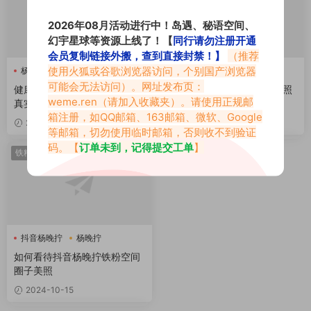
2026年08月活动进行中！岛遇、秘语空间、
幻宇星球等资源上线了！【
同行请勿注册开通
会员复制链接外搬，查到直接封禁！】
（推荐
使用火狐或谷歌浏览器访问，个别国产浏览器
杨晚拧
杨晚拧
杨晚拧铁粉空间
可能会无法访问）。网址发布页：
健康女神杨晚拧4699688，用
博主杨晚拧铁粉空间养眼美照
weme.ren
（请加入收藏夹）。请使用正规邮
真实之美点亮百万心灵
出炉，真美
箱注册，如QQ邮箱、163邮箱、微软、Google
2026-03-12
2024-10-16
等邮箱，切勿使用临时邮箱，否则收不到验证
码。【
订单未到，记得提交工单
】
铁粉热点
抖音杨晚拧
杨晚拧
杨晚拧铁粉空间
如何看待抖音杨晚拧铁粉空间
圈子美照
2024-10-15