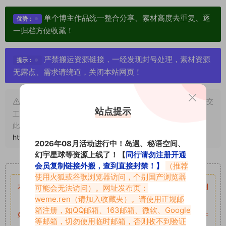
单个博主作品统一整合分享、素材高度去重复、逐
优势：
一归档方便收藏！
严禁搬运资源链接，一经发现封号处理，素材资源
提示：
无露点、需求请绕道，关闭本站网页！
申明：本文资源均来源网友分享，若侵犯了您的权限可以提交
站点提示
工单处理。
此外本文章皆属于原创文章，转载请注明出处！原文链接：
https://vmiba.top/7148.html
2026年08月活动进行中！岛遇、秘语空间、
幻宇星球等资源上线了！【
同行请勿注册开通
重要声明
会员复制链接外搬，查到直接封禁！】
（推荐
使用火狐或谷歌浏览器访问，个别国产浏览器
本站资源均来自网络分享，如有侵犯你的权益请私信留言
收到
可能会无法访问）。网址发布页：
weme.ren
（请加入收藏夹）。请使用正规邮
留言后，我们会第一时间进行审核后删除。
箱注册，如QQ邮箱、163邮箱、微软、Google
站内资源为网友个人学习或测试研究使用，未经原版权作者许
等邮箱，切勿使用临时邮箱，否则收不到验证