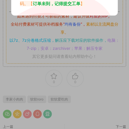
可,禁止用于任何商业途径！请在下载24小时内删除！
码。【
订单未到，记得提交工单
】
如果遇到付费才可获取的素材，建议升级
对应的VIP。
全站付费素材可提供补档服务
“
均有备份
”，
素材以主流网盘分
享。
以7z、7z分卷格式压缩，
解压应下载对应的软件操作，
电脑：
7-zip；安卓：zarchiver；苹果：解压专家
其它更多疑问请查看站内帮助中心！
0
0
李家小肉肉
软软roro
软软爱吃肉
上一篇
下一篇