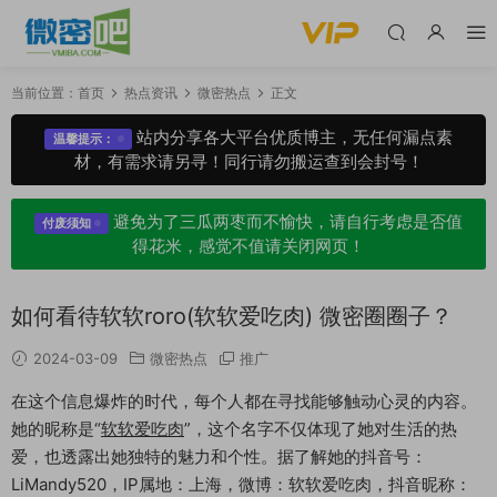
当前位置：
首页
热点资讯
微密热点
正文
站内分享各大平台优质博主，无任何漏点素
温馨提示：
材，有需求请另寻！同行请勿搬运查到会封号！
避免为了三瓜两枣而不愉快，请自行考虑是否值
付废须知
得花米，感觉不值请关闭网页！
如何看待软软roro(软软爱吃肉) 微密圈圈子？
2024-03-09
微密热点
推广
在这个信息爆炸的时代，每个人都在寻找能够触动心灵的内容。
她的昵称是“
软软爱吃肉
”，这个名字不仅体现了她对生活的热
爱，也透露出她独特的魅力和个性。据了解她的抖音号：
LiMandy520，IP属地：上海，微博：软软爱吃肉，抖音昵称：