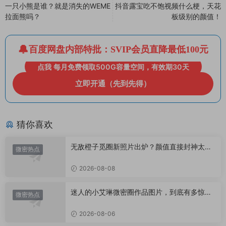
一只小熊是谁？就是消失的WEME
抖音露宝吃不饱视频什么梗，天花
拉面熊吗？
板级别的颜值！
百度网盘内部特批：SVIP会员直降最低100元
点我 每月免费领取500G容量空间，有效期30天
立即开通（先到先得）
猜你喜欢
无敌橙子觅圈新照片出炉？颜值直接封神太惊
微密热点
艳！
2026-08-08
迷人的小艾琳微密圈作品图片，到底有多惊
微密热点
艳？
2026-08-06