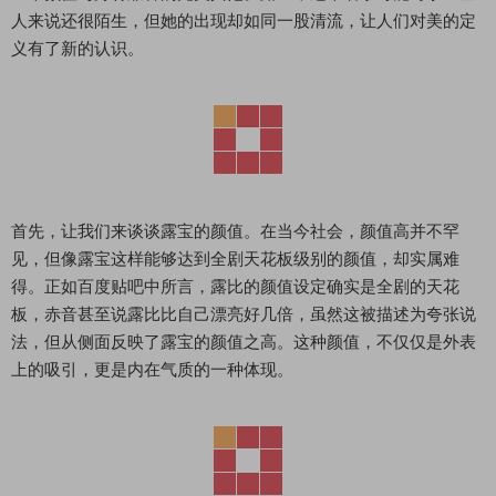
人来说还很陌生，但她的出现却如同一股清流，让人们对美的定
义有了新的认识。
首先，让我们来谈谈露宝的颜值。在当今社会，颜值高并不罕
见，但像露宝这样能够达到全剧天花板级别的颜值，却实属难
得。正如百度贴吧中所言，露比的颜值设定确实是全剧的天花
板，赤音甚至说露比比自己漂亮好几倍，虽然这被描述为夸张说
法，但从侧面反映了露宝的颜值之高。这种颜值，不仅仅是外表
上的吸引，更是内在气质的一种体现。