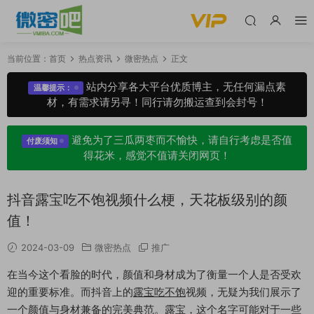
当前位置：
首页
热点资讯
微密热点
正文
站内分享各大平台优质博主，无任何漏点素
温馨提示：
材，有需求请另寻！同行请勿搬运查到会封号！
避免为了三瓜两枣而不愉快，请自行考虑是否值
付废须知
得花米，感觉不值请关闭网页！
抖音露宝吃不饱视频什么梗，天花板级别的颜
值！
2024-03-09
微密热点
推广
在当今这个看脸的时代，颜值和身材成为了衡量一个人是否受欢
迎的重要标准。而抖音上的
露宝吃不饱
视频，无疑为我们展示了
一个颜值与身材兼备的完美典范。露宝，这个名字可能对于一些