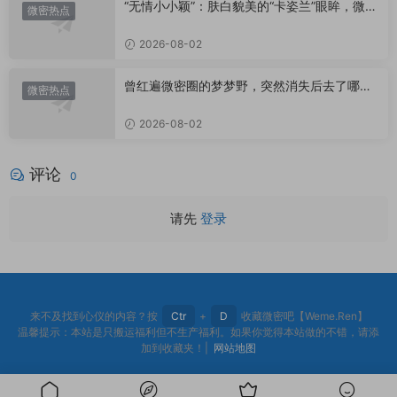
“无情小小颖”：肤白貌美的“卡姿兰”眼眸，微密
微密热点
圈里的视觉盛宴
2026-08-02
曾红遍微密圈的梦梦野，突然消失后去了哪
微密热点
里？
2026-08-02
评论
0
请先
登录
来不及找到心仪的内容？按
Ctr
+
D
收藏微密吧【Weme.Ren】
温馨提示：本站是只搬运福利但不生产福利。如果你觉得本站做的不错，请添
加到收藏夹！|
网站地图