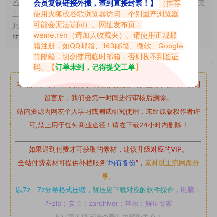
申明：本文资源均来源网友分享，若侵犯了您的权限可以提交
会员复制链接外搬，查到直接封禁！】
（推荐
使用火狐或谷歌浏览器访问，个别国产浏览器
工单处理。
可能会无法访问）。网址发布页：
此外本文章皆属于原创文章，转载请注明出处！原文链接：
weme.ren
（请加入收藏夹）。请使用正规邮
https://vmiba.top/7154.html
箱注册，如QQ邮箱、163邮箱、微软、Google
等邮箱，切勿使用临时邮箱，否则收不到验证
重要声明
码。【
订单未到，记得提交工单
】
本站资源均来自网络分享，如有侵犯你的权益请私信留言
收到
留言后，我们会第一时间进行审核后删除。
站内资源为网友个人学习或测试研究使用，未经原版权作者许
可,禁止用于任何商业途径！请在下载24小时内删除！
如果遇到付费才可获取的素材，建议升级
对应的VIP。
全站付费素材可提供补档服务
“
均有备份
”，
素材以主流网盘分
享。
以7z、7z分卷格式压缩，
解压应下载对应的软件操作，
电脑：
7-zip；安卓：zarchiver；苹果：解压专家
其它更多疑问请查看站内帮助中心！